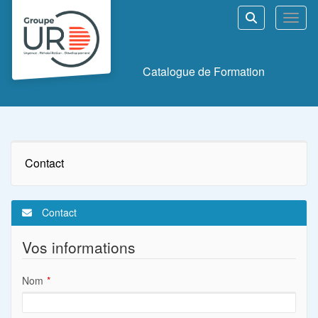
Aller au menu principal
Aller au contenu principal
Personnaliser l'interface
Toggl
Rechercher u
Catalogue de Formation
Contact
Contact
Vos informations
Nom